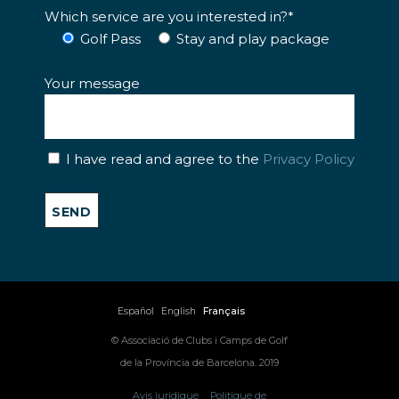
Which service are you interested in?*
Golf Pass
Stay and play package
Your message
I have read and agree to the
Privacy Policy
Español
English
Français
© Associació de Clubs i Camps de Golf
de la Província de Barcelona. 2019
Avis juridique
Politique de