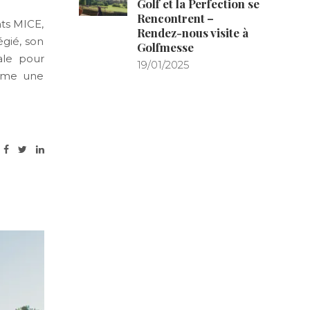
Golf et la Perfection se
Rencontrent –
ts MICE,
Rendez-nous visite à
égié, son
Golfmesse
ale pour
19/01/2025
omme une