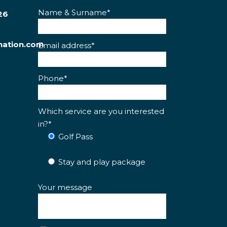
Name & Surname*
26
nation.com
Email address*
Phone*
Which service are you interested
in?*
Golf Pass
Stay and play package
Your message